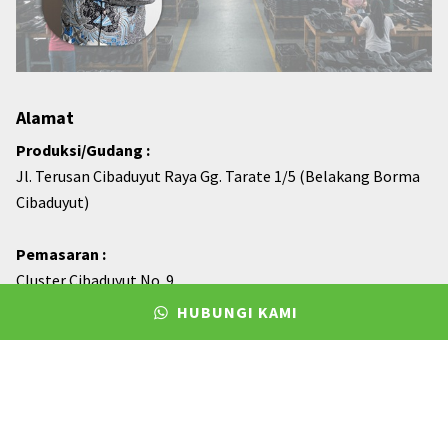
Alamat
Produksi/Gudang :
Jl. Terusan Cibaduyut Raya Gg. Tarate 1/5 (Belakang Borma
Cibaduyut)
Pemasaran :
Cluster Cibaduyut No. 9
Jl. Raya Cibaduyut. Kel. Cibaduyut Wetan Kec. Bojongloa
HUBUNGI KAMI
Kidul. Kota Bandung.
081122330898 (RISMAN)
08112772000 (ANDRE)