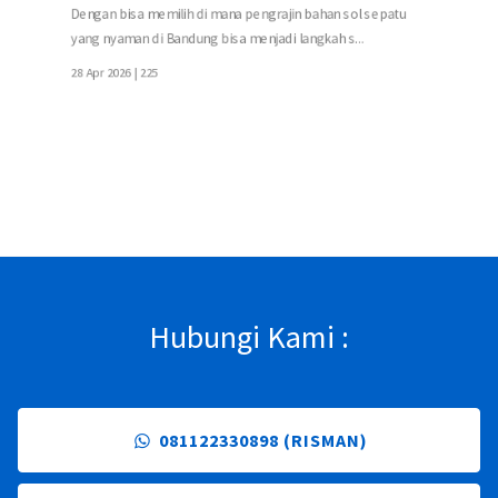
Dengan bisa memilih di mana pengrajin bahan sol sepatu
yang nyaman di Bandung bisa menjadi langkah s...
28 Apr 2026 |
225
Hubungi Kami :
081122330898 (RISMAN)