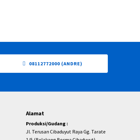
08112772000 (ANDRE)
Alamat
Produksi/Gudang :
Jl. Terusan Cibaduyut Raya Gg. Tarate
1/5 (Belakang Borma Cibaduyut)