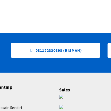
081122330898 (RISMAN)
enting
Sales
esain Sendiri