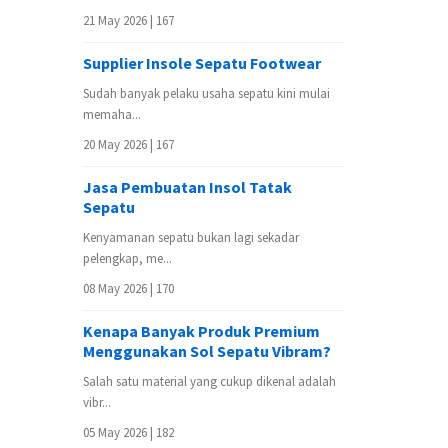
21 May 2026 |
167
Supplier Insole Sepatu Footwear
Sudah banyak pelaku usaha sepatu kini mulai
memaha...
20 May 2026 |
167
Jasa Pembuatan Insol Tatak
Sepatu
Kenyamanan sepatu bukan lagi sekadar
pelengkap, me...
08 May 2026 |
170
Kenapa Banyak Produk Premium
Menggunakan Sol Sepatu Vibram?
Salah satu material yang cukup dikenal adalah
vibr...
05 May 2026 |
182