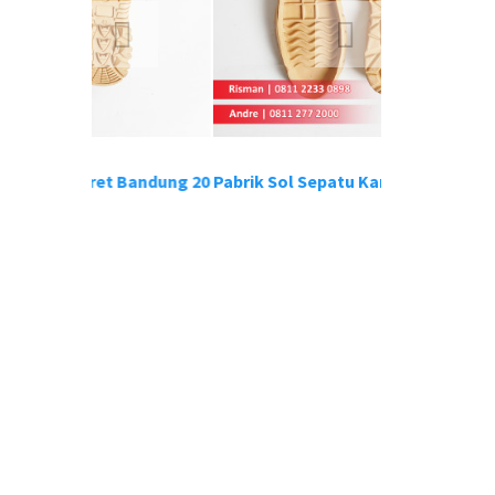
Karet Bandung 20
Pabrik Sol Sepatu Karet Bandung 19
Pabrik S