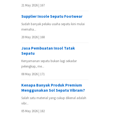
21 May 2026 |
167
Supplier Insole Sepatu Footwear
Sudah banyak pelaku usaha sepatu kini mulai
memaha...
20 May 2026 |
168
Jasa Pembuatan Insol Tatak
Sepatu
Kenyamanan sepatu bukan lagi sekadar
pelengkap, me...
08 May 2026 |
171
Kenapa Banyak Produk Premium
Menggunakan Sol Sepatu Vibram?
Salah satu material yang cukup dikenal adalah
vibr...
05 May 2026 |
182