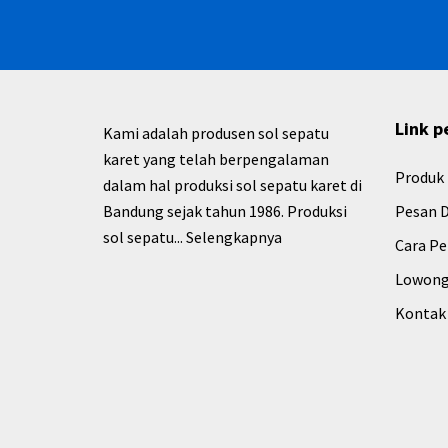
Link p
Kami adalah produsen sol sepatu
karet yang telah berpengalaman
Produk
dalam hal produksi sol sepatu karet di
Bandung sejak tahun 1986. Produksi
Pesan D
sol sepatu...
Selengkapnya
Cara P
Lowong
Kontak