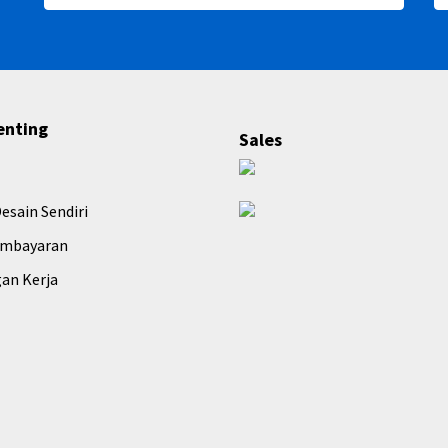
enting
Sales
esain Sendiri
embayaran
an Kerja