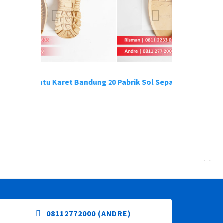
atu Karet Bandung 20
Pabrik Sol Sepatu Karet Bandung 18
Pabr
08112772000 (ANDRE)