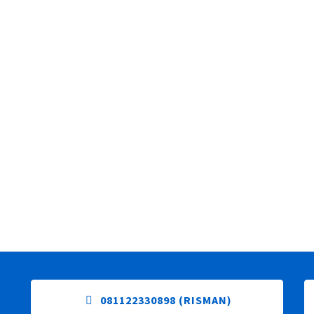
Bandung 19
Pabrik Sol Sepatu Karet Bandung 17
Pabrik Sol Sep
081122330898 (RISMAN)