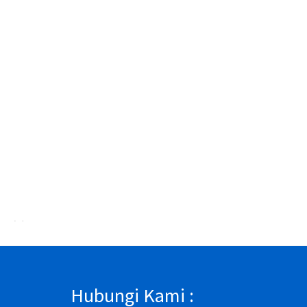
Pabrik Sol Sepatu Karet Bandung 18
Pabrik Sol Sepatu Karet 
Hubungi Kami :